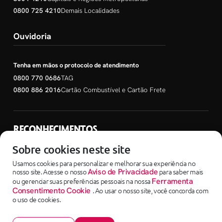
0800 725 4210
Demais Localidades
Ouvidoria
Tenha em mãos o protocolo de atendimento
0800 770 0686
TAG
0800 886 2016
Cartão Combustível e Cartão Frete
RECONHECIMENTOS
SEM PARAR EMPRESAS
Sobre cookies neste site
Usamos cookies para personalizar e melhorar sua experiência no
nosso site. Acesse o nosso
Aviso de Privacidade
para saber mais
ou gerenciar suas preferências pessoais na nossa
Ferramenta
Consentimento Cookie
. Ao usar o nosso site, você concorda com
o uso de cookies.
Copyright ©2025 - SEM PARAR EMPRESAS uma empresa do Grupo Corpay
Sem Parar Instituição de Pagamento LTDA - 04.088.208/0001-65 - Avenida Dra.