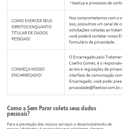
• backup e processos de continui
Nos comprometemos com o cumprim
COMO EXERCER SEUS
isso, possuímos um canal de comu
DIREITOS ENQUANTO
solicitações voltadas ao tratament
TITULAR DE DADOS
você poderá contatar nosso Encar
PESSOAIS?
formulário de privacidade.
O Encarregado pelo Tratamento de
Coelho Gomes, é o responsável p
CONHEÇA NOSSO
as leis e regulações de privacidad
ENCARREGADO!
interface de comunicação com a A
Encarregado, você pode: preench
privacidade@fleetcor.com.br, ou 
Como a Sem Parar coleta seus dados
pessoais?
Para a prestação dos nossos serviços e desenvolvimento de
nossas atividades, é necessário que coletemos algumas