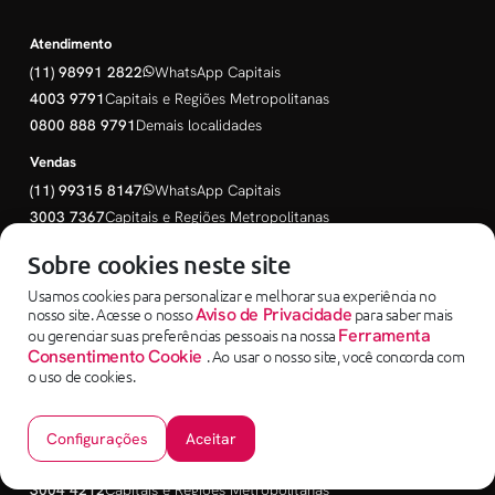
Atendimento
(11) 98991 2822
WhatsApp Capitais
4003 9791
Capitais e Regiões Metropolitanas
0800 888 9791
Demais localidades
Vendas
(11) 99315 8147
WhatsApp Capitais
3003 7367
Capitais e Regiões Metropolitanas
0800 721 7367
Demais localidades
Sobre cookies neste site
Usamos cookies para personalizar e melhorar sua experiência no
Cartão Combustível e Cartão Frete
nosso site. Acesse o nosso
Aviso de Privacidade
para saber mais
ou gerenciar suas preferências pessoais na nossa
Ferramenta
Consentimento Cookie
. Ao usar o nosso site, você concorda com
Atendimento
o uso de cookies.
4003 9791
Capitais e Regiões Metropolitanas
0800 888 9791
Demais localidades
Configurações
Aceitar
Vendas
3004 4212
Capitais e Regiões Metropolitanas