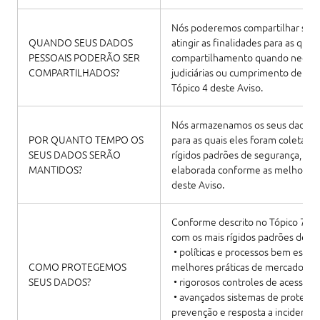
Nós poderemos compartilhar seus 
QUANDO SEUS DADOS
atingir as finalidades para as qua
PESSOAIS PODERÃO SER
compartilhamento quando necessá
COMPARTILHADOS?
judiciárias ou cumprimento de obr
Tópico 4 deste Aviso.
Nós armazenamos os seus dados pe
POR QUANTO TEMPO OS
para as quais eles foram coletad
SEUS DADOS SERÃO
rígidos padrões de segurança, seg
MANTIDOS?
elaborada conforme as melhores 
deste Aviso.
Conforme descrito no Tópico 7, q
com os mais rígidos padrões de se
• políticas e processos bem estr
COMO PROTEGEMOS
melhores práticas de mercado.
SEUS DADOS?
• rigorosos controles de acessos l
• avançados sistemas de proteção
prevenção e resposta a incidente