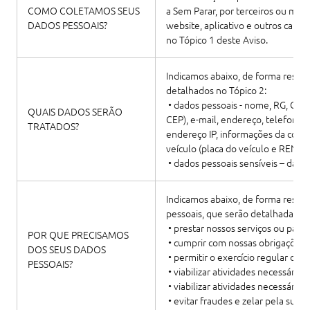
COMO COLETAMOS SEUS
a Sem Parar, por terceiros ou me
DADOS PESSOAIS?
website, aplicativo e outros canai
no Tópico 1 deste Aviso.
Indicamos abaixo, de forma resum
detalhados no Tópico 2:
• dados pessoais - nome, RG, CPF,
QUAIS DADOS SERÃO
CEP), e-mail, endereço, telefone, 
TRATADOS?
endereço IP, informações da conta,
veículo (placa do veículo e RENA
• dados pessoais sensíveis – dado b
Indicamos abaixo, de forma resumi
pessoais, que serão detalhadas no
• prestar nossos serviços ou par
POR QUE PRECISAMOS
• cumprir com nossas obrigações l
DOS SEUS DADOS
• permitir o exercício regular de n
PESSOAIS?
• viabilizar atividades necessárias
• viabilizar atividades necessárias
• evitar fraudes e zelar pela sua 