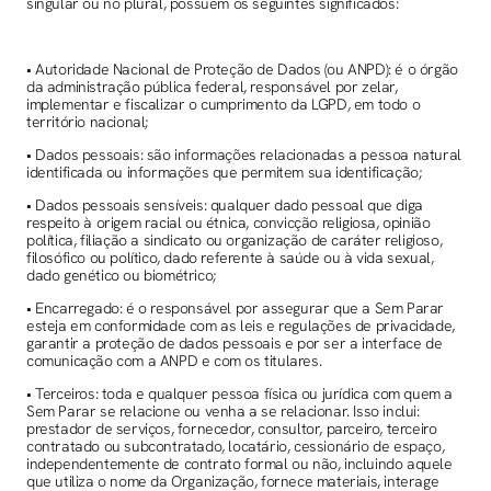
singular ou no plural, possuem os seguintes significados:
• Autoridade Nacional de Proteção de Dados (ou ANPD): é o órgão
da administração pública federal, responsável por zelar,
implementar e fiscalizar o cumprimento da LGPD, em todo o
território nacional;
• Dados pessoais: são informações relacionadas a pessoa natural
identificada ou informações que permitem sua identificação;
• Dados pessoais sensíveis: qualquer dado pessoal que diga
respeito à origem racial ou étnica, convicção religiosa, opinião
política, filiação a sindicato ou organização de caráter religioso,
filosófico ou político, dado referente à saúde ou à vida sexual,
dado genético ou biométrico;
• Encarregado: é o responsável por assegurar que a Sem Parar
esteja em conformidade com as leis e regulações de privacidade,
garantir a proteção de dados pessoais e por ser a interface de
comunicação com a ANPD e com os titulares.
• Terceiros: toda e qualquer pessoa física ou jurídica com quem a
Sem Parar se relacione ou venha a se relacionar. Isso inclui:
prestador de serviços, fornecedor, consultor, parceiro, terceiro
contratado ou subcontratado, locatário, cessionário de espaço,
independentemente de contrato formal ou não, incluindo aquele
que utiliza o nome da Organização, fornece materiais, interage