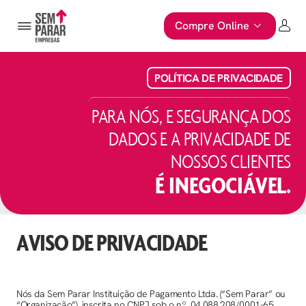
Compre Online
POLÍTICA DE PRIVACIDADE
PARA NÓS, E SEGURANÇA DOS
DADOS E A PRIVACIDADE DE
NOSSOS CLIENTES
É INEGOCIÁVEL.
AVISO DE PRIVACIDADE
Nós da Sem Parar Instituição de Pagamento Ltda. (“Sem Parar” ou
“Organização”), inscrita no CNPJ sob o nº. 04.088.208/0001-65,