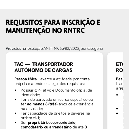
REQUISITOS PARA INSCRIÇÃO E
MANUTENÇÃO NO RNTRC
Previstos na resolução ANTT Nº. 5.982/2022, por categoria.
TAC — TRANSPORTADOR
ETC 
AUTÔNOMO DE CARGAS
RODO
Pessoa física
- exerce a atividade por conta
Pessoas
própria e atende os seguintes requisitos:
transpo
arrenda
Possuir
CPF
ativo e Documento oficial de
identidade;
Pos
Ter sido aprovado em curso específico ou
con
ter
ao menos 3 (três)
anos de experiência
de 
na atividade;
Ter
Ter capacidade de direitos e deveres na
Ser
ordem civil;
arr
Ser
proprietário, coproprietário,
aut
comodatário ou arrendatário
de até
3
na 