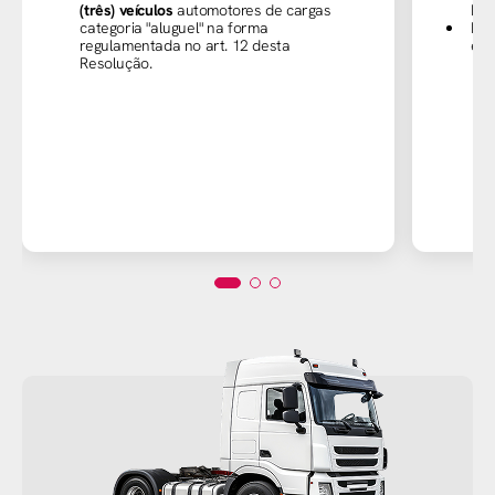
(três) veículos
automotores de cargas
Res
categoria "aluguel" na forma
Dem
regulamentada no art. 12 desta
exe
Resolução.