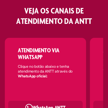
CANAIS DE ATENDIMENTO 
VEJA OS CANAIS DE
ATENDIMENTO DA ANTT
ATENDIMENTO VIA
A
WHATSAPP
Cl
at
Clique no botão abaixo e tenha
cha
atendimento da ANTT através do
WhatsApp oficial:
WhatsApp ANTT