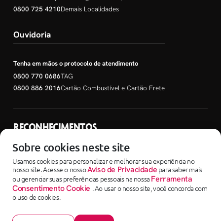
0800 725 4210
Demais Localidades
Ouvidoria
Tenha em mãos o protocolo de atendimento
0800 770 0686
TAG
0800 886 2016
Cartão Combustível e Cartão Frete
RECONHECIMENTOS
SEM PARAR EMPRESAS
Sobre cookies neste site
Usamos cookies para personalizar e melhorar sua experiência no
nosso site. Acesse o nosso
Aviso de Privacidade
para saber mais
ou gerenciar suas preferências pessoais na nossa
Ferramenta
Consentimento Cookie
. Ao usar o nosso site, você concorda com
o uso de cookies.
Copyright ©2025 - SEM PARAR EMPRESAS uma empresa do Grupo Corpay
Sem Parar Instituição de Pagamento LTDA - 04.088.208/0001-65 - Avenida Dra.